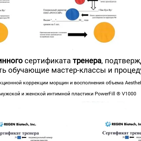
инного
сертификата
тренера
, подтвер
ть обучающие мастер-классы и процеду
ционной коррекции морщин и восполнения объема AestheF
мужской и женской интимной пластики PowerFill ® V1000